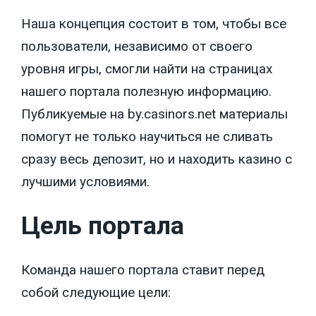
Наша концепция состоит в том, чтобы все
пользователи, независимо от своего
уровня игры, смогли найти на страницах
нашего портала полезную информацию.
Публикуемые на by.casinors.net материалы
помогут не только научиться не сливать
сразу весь депозит, но и находить казино с
лучшими условиями.
Цель портала
Команда нашего портала ставит перед
собой следующие цели: