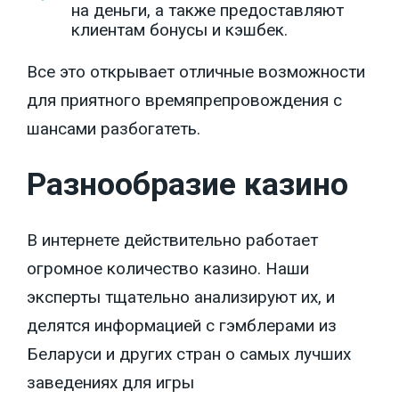
на деньги, а также предоставляют
клиентам бонусы и кэшбек.
Казино 1XBET
Все это открывает отличные возможности
Казино Grandcasino
для приятного времяпрепровождения с
шансами разбогатеть.
Казино Риобет
Разнообразие казино
В интернете действительно работает
огромное количество казино. Наши
эксперты тщательно анализируют их, и
делятся информацией с гэмблерами из
Беларуси и других стран о самых лучших
заведениях для игры