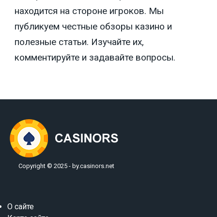
находится на стороне игроков. Мы
публикуем честные обзоры казино и
полезные статьи. Изучайте их,
комментируйте и задавайте вопросы.
Copyright © 2025 - by.casinors.net
О сайте