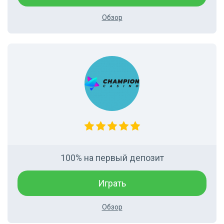
Обзор
100% на первый депозит
Играть
Обзор