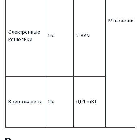
Мгновенно
Электронные
0%
2 BYN
кошельки
Криптовалюта
0%
0,01 mBT