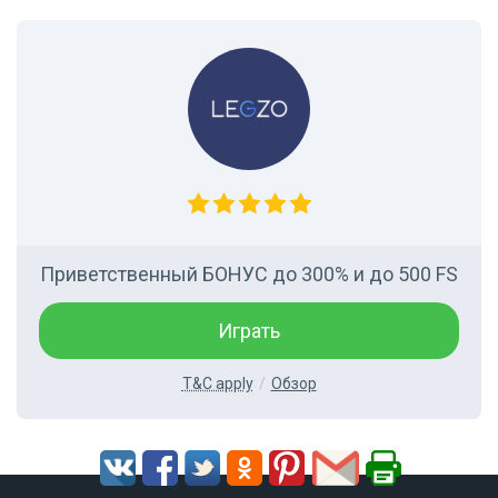
Приветственный БОНУС до 300% и до 500 FS
Играть
T&C apply
Обзор