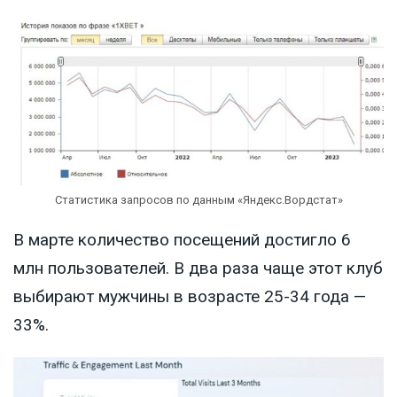
Статистика запросов по данным «Яндекс.Вордстат»
В марте количество посещений достигло 6
млн пользователей. В два раза чаще этот клуб
выбирают мужчины в возрасте 25-34 года —
33%.