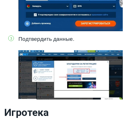
Подтвердить данные.
Игротека