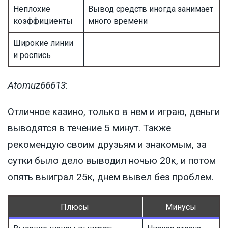
Неплохие
Вывод средств иногда занимает
коэффициенты
много времени
Широкие линии
и роспись
Atomuz66613
:
Отличное казино, только в нем и играю, деньги
выводятся в течение 5 минут. Также
рекомендую своим друзьям и знакомым, за
сутки было дело выводил ночью 20к, и потом
опять выиграл 25к, днем вывел без проблем.
Плюсы
Минусы