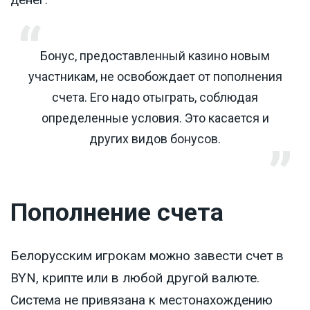
Бонус, предоставленный казино новым
участникам, не освобождает от пополнения
счета. Его надо отыграть, соблюдая
определенные условия. Это касается и
других видов бонусов.
Пополнение счета
Белорусским игрокам можно завести счет в
BYN, крипте или в любой другой валюте.
Система не привязана к местонахождению