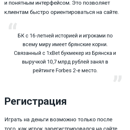
и понятным интерфейсом. Это позволяет
клиентам быстро ориентироваться на сайте.
БК с 16-летней историей и игроками по
всему миру имеет брянские корни.
Связанный с 1xBet букмекер из Брянска и
выручкой 10,7 млрд рублей занял в
рейтинге Forbes 2-е место.
Регистрация
Играть на деньги возможно только после
того, как игрок зарегистрировался на сайте