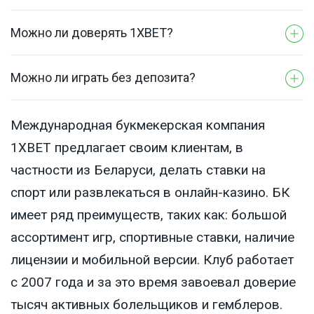
Можно ли доверять 1XBET?
Казино предлагает своим
пользователям разные виды акций и
Можно ли играть без депозита?
бонусов. Беттеры получают фрибеты,
Букмекерская контора 1XBET работает
страховку ставок, выгодные акции по
в международном формате, поэтому
Международная букмекерская компания
экспресс-ставкам и рейтинговым
известна игрокам во всем мире.
Без пополнения счета играть можно, но
1XBET предлагает своим клиентам, в
спортивным мероприятиям. Подобные
Большое количество клиентов клуба
в демонстрационном режиме. Гемблер
частности из Беларуси, делать ставки на
бонусы предлагаются в приложении
говорит о честности заведения и
играет на фишки и вывести выигранные
спорт или развлекаться в онлайн-казино. БК
1хбет.
высоком уровне доверия у клиентов. В
деньги не может. Вывод средств
имеет ряд преимуществ, таких как: большой
том числе белорусские гемблеры
возможен после регистрации и
ассортимент игр, спортивные ставки, наличие
охотно делают ставки в 1хбет.
внесения денег на счет. Игра в демо-
лицензии и мобильной версии. Клуб работает
версии позволяет изучить правила
с 2007 года и за это время завоевал доверие
игры и выработать свой стиль.
тысяч активных болельщиков и гемблеров.