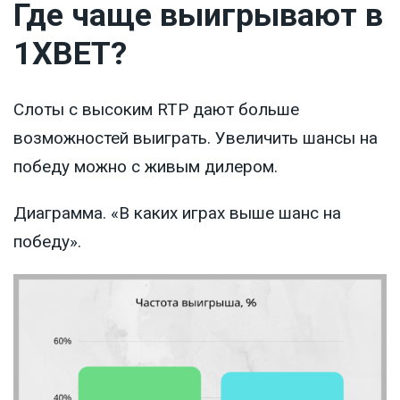
Где чаще выигрывают в
1XBET?
Слоты с высоким RTP дают больше
возможностей выиграть. Увеличить шансы на
победу можно с живым дилером.
Диаграмма. «В каких играх выше шанс на
победу».