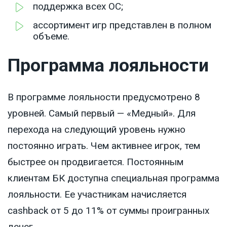
поддержка всех ОС;
ассортимент игр представлен в полном
объеме.
Программа лояльности
В программе лояльности предусмотрено 8
уровней. Самый первый — «Медный». Для
перехода на следующий уровень нужно
постоянно играть. Чем активнее игрок, тем
быстрее он продвигается. Постоянным
клиентам БК доступна специальная программа
лояльности. Ее участникам начисляется
cashback от 5 до 11% от суммы проигранных
денег.