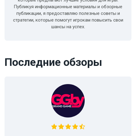
Публикуя информационные материалы и обзорные
публикации, я предоставляю полезные советы и
стратегии, которые помогут игрокам повысить свои
шансы на успех.
Последние обзоры