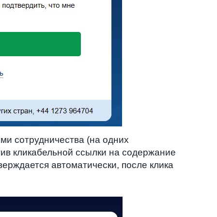
ми сотрудничества (на одних
ив кликабельной ссылки на содержание
верждается автоматически, после клика