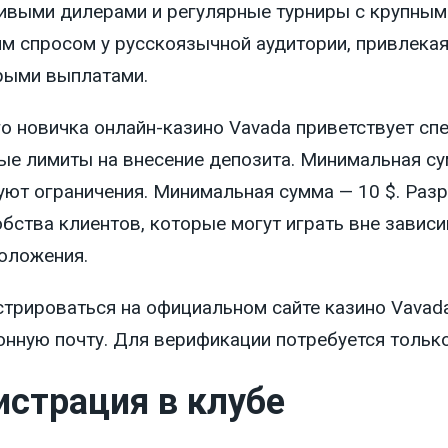
живыми дилерами и регулярные турниры с крупны
м спросом у русскоязычной аудитории, привлек
рыми выплатами.
о новичка онлайн-казино Vavada приветствует сп
ые лимиты на внесение депозита. Минимальная су
уют ограничения. Минимальная сумма — 10 $. Раз
обства клиентов, которые могут играть вне завис
оложения.
стрироваться на официальном сайте казино Vavad
онную почту. Для верификации потребуется только
истрация в клубе