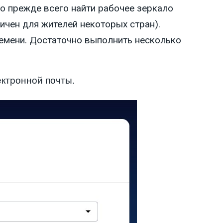
о прежде всего найти рабочее зеркало
ичен для жителей некоторых стран).
ремени. Достаточно выполнить несколько
ектронной почты.