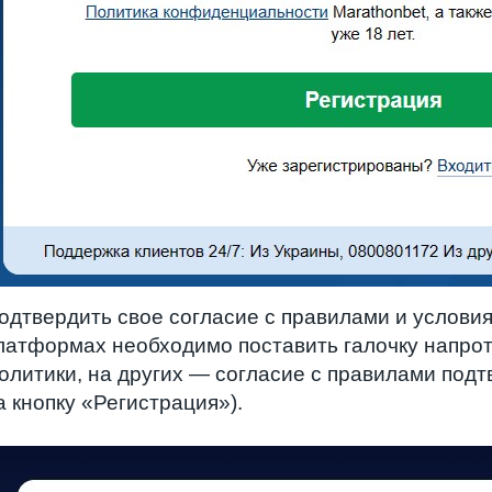
одтвердить свое согласие с правилами и условия
латформах необходимо поставить галочку напрот
олитики, на других — согласие с правилами подт
а кнопку «Регистрация»).